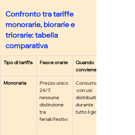
Confronto tra tariffe 
monorarie, biorarie e 
triorarie: tabella 
comparativa 
Tipo di tariffa
Fasce orarie
Quando 
conviene
Monoraria
Prezzo unico 
Consumatori
24/7, 
 con usi 
nessuna 
distribuiti 
distinzione 
durante 
tra 
tutto il giorno
feriali/festivi