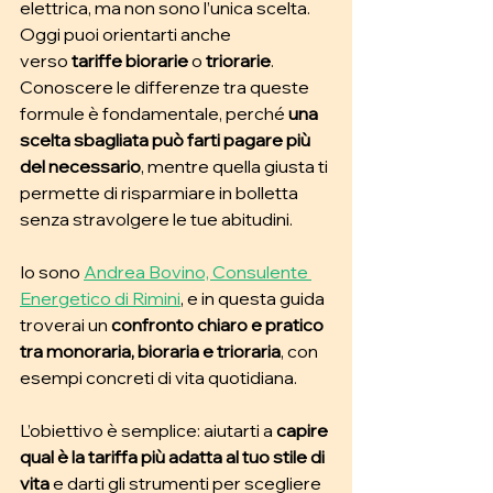
elettrica, ma non sono l’unica scelta. 
Oggi puoi orientarti anche 
verso
 tariffe biorarie
 o 
triorarie
. 
Conoscere le differenze tra queste 
formule è fondamentale, perché 
una 
scelta sbagliata può farti pagare più 
del necessario
, mentre quella giusta ti 
permette di risparmiare in bolletta 
senza stravolgere le tue abitudini.
Io sono 
Andrea Bovino, Consulente 
Energetico di Rimini
, e in questa guida 
troverai un 
confronto chiaro e pratico 
tra monoraria, bioraria e trioraria
, con 
esempi concreti di vita quotidiana. 
L’obiettivo è semplice: aiutarti a
 capire 
qual è la tariffa più adatta al tuo stile di 
vita
 e darti gli strumenti per scegliere 