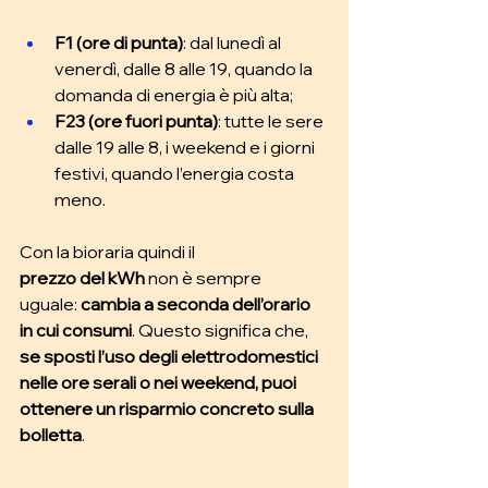
F1 (ore di punta)
: dal lunedì al 
venerdì, dalle 8 alle 19, quando la 
domanda di energia è più alta; 
F23 (ore fuori punta)
: tutte le sere 
dalle 19 alle 8, i weekend e i giorni 
festivi, quando l’energia costa 
meno.
Con la bioraria quindi il 
prezzo
del
kWh
 non è sempre 
uguale:
 cambia a seconda dell’orario 
in cui consumi
. Questo significa che, 
se sposti l’uso degli elettrodomestici 
nelle ore serali o nei weekend, puoi 
ottenere un risparmio concreto sulla 
bolletta
.