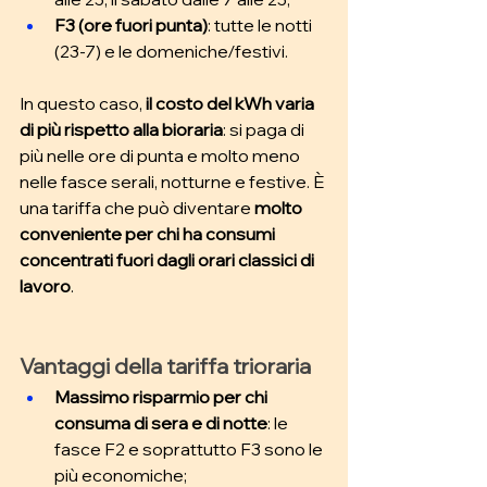
F3 (ore fuori punta)
: tutte le notti 
(23-7) e le domeniche/festivi.
In questo caso, 
il costo del kWh varia 
di più rispetto alla bioraria
: si paga di 
più nelle ore di punta e molto meno 
nelle fasce serali, notturne e festive. È 
una tariffa che può diventare 
molto 
conveniente per chi ha consumi 
concentrati fuori dagli orari classici di 
lavoro
.
Vantaggi della tariffa trioraria
Massimo risparmio per chi 
consuma di sera e di notte
: le 
fasce F2 e soprattutto F3 sono le 
più economiche; 