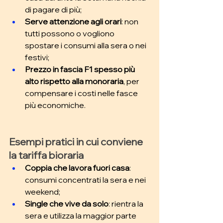
di pagare di più; 
Serve attenzione agli orari
: non 
tutti possono o vogliono 
spostare i consumi alla sera o nei 
festivi; 
Prezzo in fascia F1 spesso più 
alto rispetto alla monoraria
, per 
compensare i costi nelle fasce 
più economiche.
Esempi pratici in cui conviene 
la tariffa bioraria
Coppia che lavora fuori casa
: 
consumi concentrati la sera e nei 
weekend; 
Single che vive da solo
: rientra la 
sera e utilizza la maggior parte 