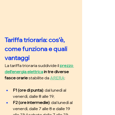
Tariffa trioraria: cos’è, 
come funziona e quali 
vantaggi
La tariffa trioraria suddivide il
prezzo 
dell’energia elettrica
 in tre diverse 
fasce orarie
 stabilite da 
ARERA
:
F1 (ore di punta)
: dal lunedì al 
venerdì, dalle 8 alle 19; 
F2 (ore intermedie)
: dal lunedì al 
venerdì, dalle 7 alle 8 e dalle 19 
alle 23; il sabato dalle 7 alle 23; 