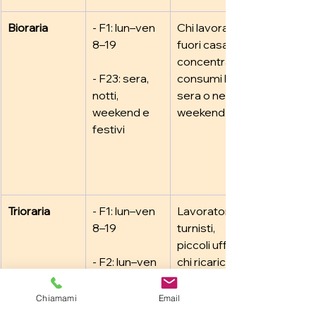
Bioraria
- F1: lun–ven 
Chi lavora 
8–19
fuori casa e 
concentra i 
- F23: sera, 
consumi la 
notti, 
sera o nei 
weekend e 
weekend
festivi
Trioraria
- F1: lun–ven 
Lavoratori 
8–19
turnisti, 
piccoli uffici, 
- F2: lun–ven 
chi ricarica 
7–8 e 19–23; 
l’auto 
sab 7–23
elettrica di 
Chiamami
Email
notte