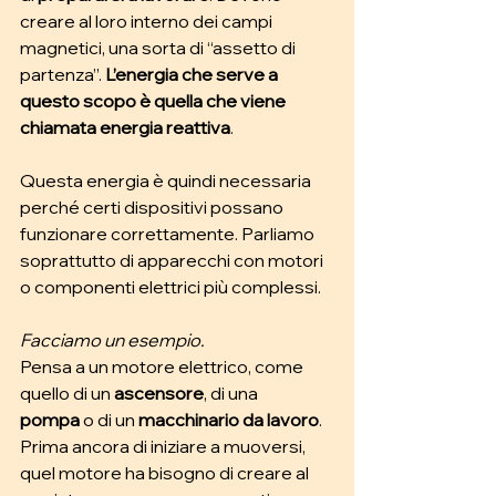
creare al loro interno dei campi 
magnetici, una sorta di “assetto di 
partenza”. 
L’energia che serve a 
questo scopo è quella che viene 
chiamata energia reattiva
.
Questa energia è quindi necessaria 
perché certi dispositivi possano 
funzionare correttamente. Parliamo 
soprattutto di apparecchi con motori 
o componenti elettrici più complessi.
Facciamo un esempio. 
Pensa a un motore elettrico, come 
quello di un 
ascensore
, di una 
pompa
 o di un 
macchinario da lavoro
. 
Prima ancora di iniziare a muoversi, 
quel motore ha bisogno di creare al 