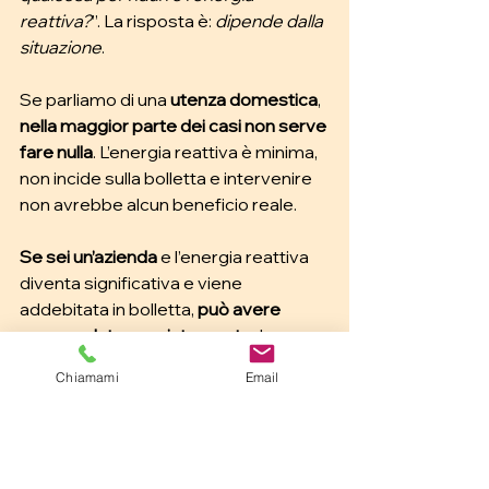
reattiva?
”. La risposta è: 
dipende dalla 
situazione
.
Se parliamo di una 
utenza domestica
, 
nella maggior parte dei casi non serve 
fare nulla
. L’energia reattiva è minima, 
non incide sulla bolletta e intervenire 
non avrebbe alcun beneficio reale.
Se sei un’azienda 
e l’energia reattiva 
diventa significativa e viene 
addebitata in bolletta, 
può avere 
senso valutare un intervento
. In 
genere si parla di 
soluzioni tecniche 
Chiamami
Email
pensate per migliorare l’efficienza 
dell’impianto
, come i sistemi di 
rifasamento, che aiutano a ridurre lo 
“scambio inutile” di energia con la rete.