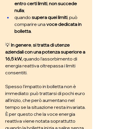
entro certi limiti
, 
non succede 
nulla
; 
quando
 supera quei limiti
, può 
comparire una
 voce dedicata in 
bolletta
.
💡 
In genere
, 
si tratta di utenze 
aziendali con una potenza superiore a 
16,5 kW,
 quando l’assorbimento di 
energia reattiva oltrepassa i limiti 
consentiti.
Spesso l’impatto in bolletta non è 
immediato: può trattarsi di pochi euro 
all’inizio, che però aumentano nel 
tempo se la situazione resta invariata. 
È per questo che la voce energia 
reattiva viene notata soprattutto 
quando la bolletta inizia a salire senza 