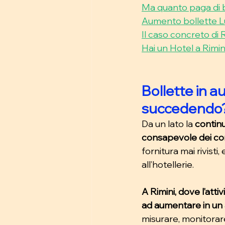
Ma quanto paga di b
Aumento bollette Lu
Il caso concreto di 
Hai un Hotel a Rimin
Bollette in a
succedendo
Da un lato la 
continu
consapevole dei c
fornitura mai rivisti
all’hotellerie.
A Rimini, dove l’att
ad aumentare in un
misurare, monitorare