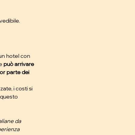
edibile.
 un hotel con 
e 
può arrivare 
or parte dei 
te, i costi si 
 questo 
aliane da 
perienza 