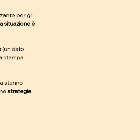
ante per gli 
a situazione è 
o
 (un dato 
la stampa 
sa stanno 
ne 
strategie 