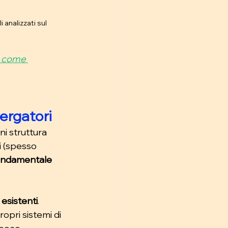
analizzati sul 
i come 
ergatori
ni struttura 
i (spesso 
ondamentale 
 esistenti
. 
opri sistemi di 