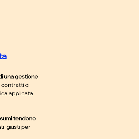
ta 
i una gestione 
contratti di 
tica applicata 
onsumi tendono 
i  giusti per 