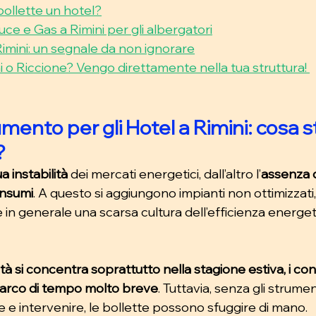
ollette un hotel?
ce e Gas a Rimini per gli albergatori
Rimini: un segnale da non ignorare
i o Riccione? Vengo direttamente nella tua struttura! 
umento per gli Hotel a Rimini: cosa s
?
a instabilità 
dei mercati energetici, dall’altro l’
assenza d
onsumi
. A questo si aggiungono impianti non ottimizzati, 
, e in generale una scarsa cultura dell’efficienza energe
ività si concentra soprattutto nella stagione estiva, i c
 arco di tempo molto breve
. Tuttavia, senza gli strument
 e intervenire, le bollette possono sfuggire di mano. 