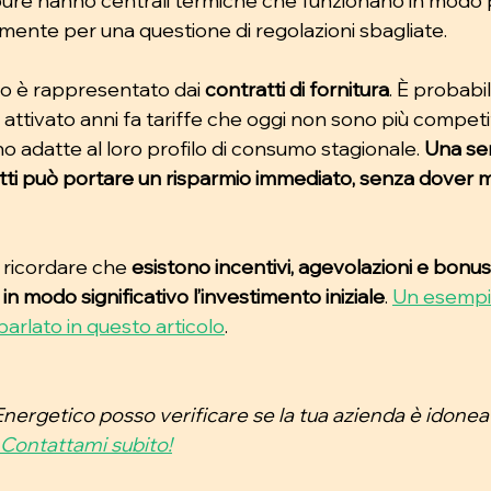
pure hanno centrali termiche che funzionano in modo
emente per una questione di regolazioni sbagliate.
co è rappresentato dai 
contratti di fornitura
. È probabi
attivato anni fa tariffe che oggi non sono più competi
 adatte al loro profilo di consumo stagionale. 
Una se
tti può portare un risparmio immediato, senza dover mo
 ricordare che 
esistono incentivi, agevolazioni e bonus 
 modo significativo l’investimento iniziale
. 
Un esempio
parlato in questo articolo
. 
rgetico posso verificare se la tua azienda è idonea 
Contattami subito!