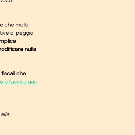
 poco 
le che molti 
tive o, peggio 
mplice 
dificare nulla 
fiscali che 
 è l’accisa gas 
alle 