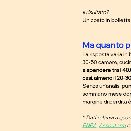
Il risultato? 
Un costo in bollett
Ma quanto pa
La risposta varia in 
30-50 camere, cucina
a spendere tra i 40.
casi, almeno il 20-30
Senza un’analisi punt
sommano mese dopo m
margine di perdita è
* 
Dati relativi a qua
ENEA
, 
Assoutenti
e