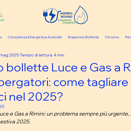
s
Consulenza Energetica Aziende
Risparmio Bolletta
Chi sono
Rec
 mag 2025
Tempo di lettura: 4 min
bollette Luce e Gas a R
lbergatori: come tagliare 
ci nel 2025?
025
ce e Gas a Rimini: un problema sempre più urgente, s
 estiva 2025. 