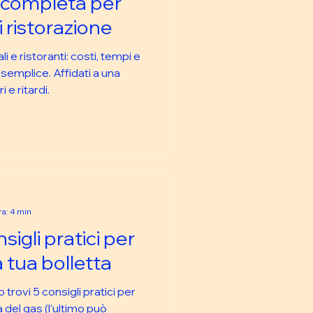
a completa per
di ristorazione
li e ristoranti: costi, tempi e
semplice. Affidati a una
 e ritardi.
a: 4 min
sigli pratici per
a tua bolletta
 trovi 5 consigli pratici per
a del gas (l’ultimo può