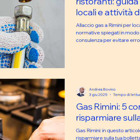
ristoranti: guid
locali e attività 
Allaccio gas a Rimini per loca
normative spiegati in modo 
consulenza per evitare errori
Andrea Bovino
3 giu 2025
Tempo di lettur
Gas Rimini: 5 con
risparmiare sull
Gas Rimini: in questo articolo
risparmiare sulla tua bollett