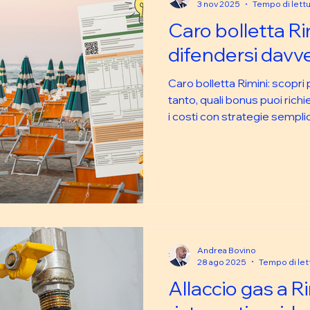
3 nov 2025
Tempo di lettu
Caro bolletta R
difendersi davv
Caro bolletta Rimini: scopr
tanto, quali bonus puoi rich
i costi con strategie semplic
Andrea Bovino
28 ago 2025
Tempo di let
Allaccio gas a R