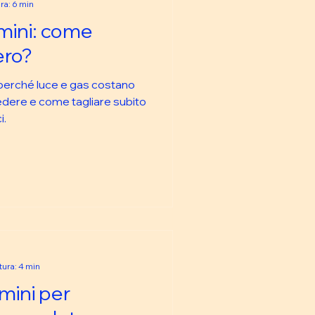
ra: 6 min
imini: come
ero?
i perché luce e gas costano
iedere e come tagliare subito
i.
tura: 4 min
imini per