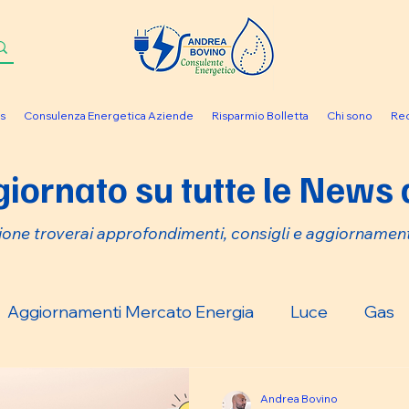
s
Consulenza Energetica Aziende
Risparmio Bolletta
Chi sono
Rec
iornato su tutte le News d
ione troverai approfondimenti, consigli e aggiornament
Aggiornamenti Mercato Energia
Luce
Gas
Andrea Bovino