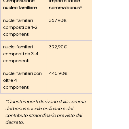
Composizione 
Importo totale 
nucleo familiare
somma bonus
*
nuclei familiari 
367,90€
composti da 1-2 
componenti
nuclei familiari 
392,90€
composti da 3-4 
componenti
nuclei familiari con 
440,90€
oltre 4 
componenti
*Questi importi derivano dalla somma 
del bonus sociale ordinario e del 
contributo straordinario previsto dal 
decreto.