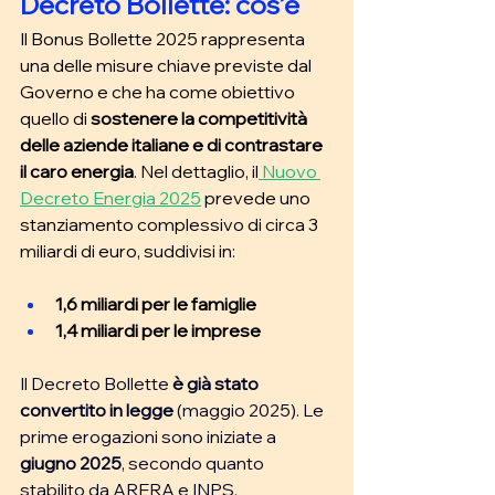
Decreto Bollette: cos’è 
Il Bonus Bollette 2025 rappresenta 
una delle misure chiave previste dal 
Governo e che ha come obiettivo 
quello di
 sostenere la competitività 
delle aziende italiane e di contrastare 
il caro energia
. Nel dettaglio, il
 Nuovo 
Decreto Energia 2025
prevede uno 
stanziamento complessivo di circa 3 
miliardi di euro, suddivisi in: 
1,6 miliardi per le famiglie
1,4 miliardi per le imprese
Il Decreto Bollette
è già stato 
convertito in legge
 (maggio 2025)
. 
Le 
prime erogazioni sono iniziate a 
giugno 2025
, secondo quanto 
stabilito da ARERA e INPS.