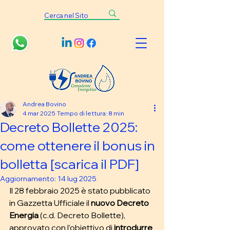
Andrea Bovino
4 mar 2025
Tempo di lettura: 8 min
Decreto Bollette 2025:
come ottenere il bonus in
bolletta [scarica il PDF]
Aggiornamento:
14 lug 2025
Il 28 febbraio 2025 è stato pubblicato 
in Gazzetta Ufficiale il 
nuovo Decreto 
Energia
 (c.d. Decreto Bollette), 
approvato con l’obiettivo di 
introdurre 