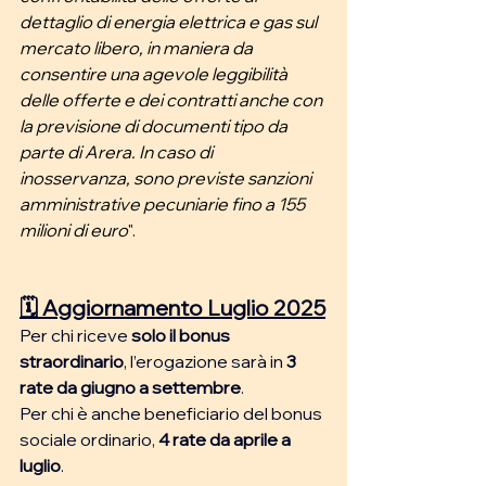
dettaglio di energia elettrica e gas sul 
mercato libero, in maniera da 
consentire una agevole leggibilità 
delle offerte e dei contratti anche con 
la previsione di documenti tipo da 
parte di Arera. In caso di 
inosservanza, sono previste sanzioni 
amministrative pecuniarie fino a 155 
milioni di euro
".
🗓 Aggiornamento Luglio 2025
Per chi riceve 
solo il bonus 
straordinario
, l’erogazione sarà in 
3 
rate da giugno a settembre
.
Per chi è anche beneficiario del bonus 
sociale ordinario, 
4 rate da aprile a 
luglio
.