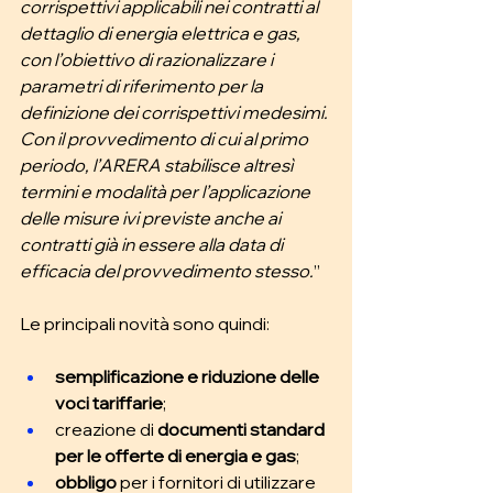
corrispettivi applicabili nei contratti al 
dettaglio di energia elettrica e gas, 
con l’obiettivo di razionalizzare i 
parametri di riferimento per la 
definizione dei corrispettivi medesimi. 
Con il provvedimento di cui al primo 
periodo, l’ARERA stabilisce altresì 
termini e modalità per l’applicazione 
delle misure ivi previste anche ai 
contratti già in essere alla data di 
efficacia del provvedimento stesso.
”
Le principali novità sono quindi:
semplificazione e riduzione delle 
voci tariffarie
;
creazione di 
documenti standard 
per le offerte di energia e gas
;
obbligo
 per i fornitori di utilizzare 