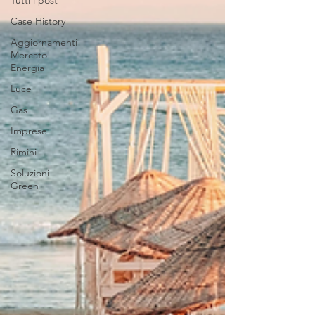
Tutti i post
Case History
Aggiornamenti
Mercato
Energia
Luce
Gas
Imprese
Rimini
Soluzioni
Green