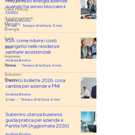
Tutti i post
Prezzo fisso energia aziende:
quando ha senso bloccare il
Case History
costo
Aggiornamenti
Andrea Bovino
Mercato
24 mar
Tempo di lettura: 5 min
Energia
Luce
RSA: come ridurre i costi
energetici nelle residenze
Gas
sanitarie assistenziali
Imprese
Andrea Bovino
Rimini
16 mar
Tempo di lettura: 4 min
Soluzioni
Green
Decreto bollette 2026: cosa
cambia per aziende e PMI
Andrea Bovino
6 mar
Tempo di lettura: 6 min
Subentro utenza business:
guida pratica per aziende e
Partite IVA [Aggiornata 2026]
Andrea Bovino