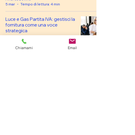
5 mar
Tempo di lettura: 4 min
Luce e Gas Partita IVA: gestisci la
fornitura come una voce
strategica
Andrea Bovino
3 mar
Tempo di lettura: 4 min
Chiamami
Email
Consulenza Energetica per
aziende: come un professionista
dedicato aiuta a ridurre i costi
Andrea Bovino
20 feb
Tempo di lettura: 4 min
4
/
12
©2023 by Andrea Bovino - Consulente